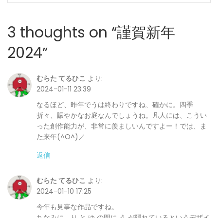
ナ
ビ
3 thoughts on “
謹賀新年
ゲ
2024
”
ー
むらた てるひこ
より:
シ
2024-01-11 23:39
ョ
なるほど、昨年でうは終わりですね、確かに。四季
折々、賑やかなお庭なんでしょうね。凡人には、こうい
ン
った創作能力が、非常に羨ましいんですよー！では、ま
た来年(^O^)／
返信
むらた てるひこ
より:
2024-01-10 17:25
今年も見事な作品ですね。
ちなみに、り と ゆ の間に う が隠れているというデザイ