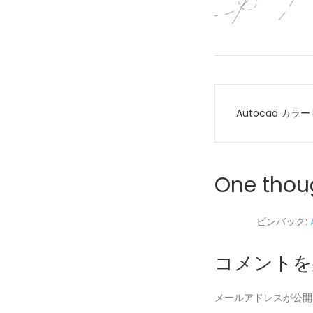
投
Autocad カラ
稿
ナ
One thou
ビ
ゲ
ピンバック:
ー
コメントを
シ
メールアドレスが公開
ョ