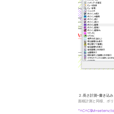
２.長さ計測-書き込み
面積計測と同様、ポリ
*^C^C$M=setenv;to;0