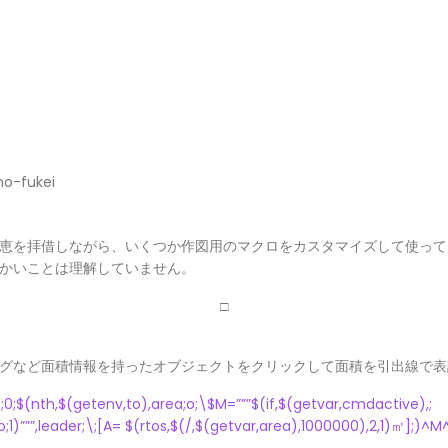
no-fukei
恵を拝借しながら、いくつか作図用のマクロをカスタマイズして使って
かいことは理解していません。
□
グなど面積情報を持ったオブジェクトをクリックして面積を引出線で表
;$(nth,$(getenv,to),area;o;\$M=”””$(if,$(getvar,cmdactive),;
o;1)”””,leader;\;[A= $(rtos,$(/,$(getvar,area),1000000),2,1)㎡];)^M