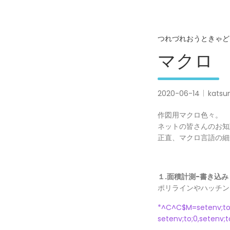
つれづれおうときゃど
マクロ
2020-06-14
katsu
作図用マクロ色々。
ネットの皆さんのお知
正直、マクロ言語の細
１.面積計測-書き込み
ポリラインやハッチン
*^C^C$M=setenv;to;0
setenv;to;0,setenv;t