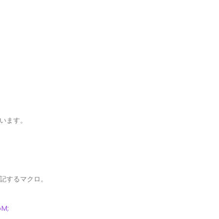
います。
記するマクロ。
^M;