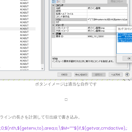
ボタンイメージは適当な自作です
□
ラインの長さを計測して引出線で書き込み。
;$(nth,$(getenv,to),area;o;\$M=”””$(if,$(getvar,cmdactive),;