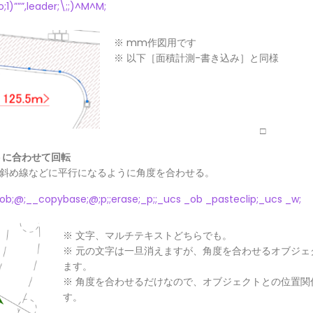
;1)”””,leader;\;;)^M^M;
※ mm作図用です
※ 以下［面積計測-書き込み］と同様
□
トに合わせて回転
斜め線などに平行になるように角度を合わせる。
ob;@;__copybase;@;p;;erase;_p;;_ucs _ob _pasteclip;_ucs _w;
※ 文字、マルチテキストどちらでも。
※ 元の文字は一旦消えますが、角度を合わせるオブジェ
ます。
※ 角度を合わせるだけなので、オブジェクトとの位置関
す。