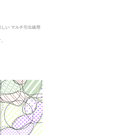
しい マルチ引出線用
す。
に。