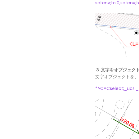
setenv;to;0,setenv;to
３.文字をオブジェク
文字オブジェクトを、
*^C^Cselect;_ucs _