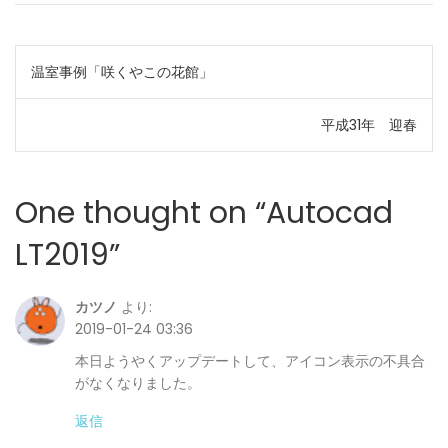
投
温室事例「咲くやこの花館」
稿
平成31年 迎春
ナ
ビ
One thought on “
Autocad
ゲ
LT2019
”
ー
カツノ
より:
シ
2019-01-24 03:36
ョ
本日ようやくアップデートして、アイコン表示の不具合
がなくなりました。
ン
返信